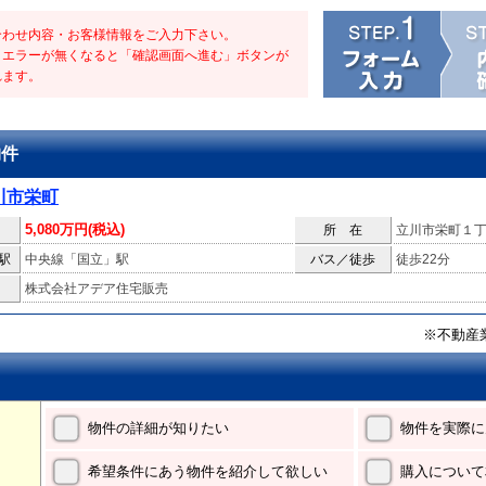
合わせ内容・お客様情報をご入力下さい。
・エラーが無くなると「確認画面へ進む」ボタンが
れます。
物件
川市栄町
5,080万円(税込)
所 在
立川市栄町１
駅
中央線「国立」駅
バス／徒歩
徒歩22分
株式会社アデア住宅販売
※不動産
物件の詳細が知りたい
物件を実際に
希望条件にあう物件を紹介して欲しい
購入について