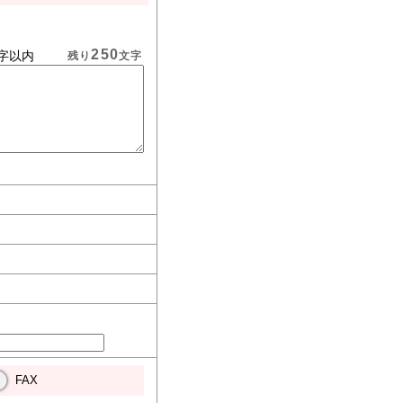
250
字以内
残り
文字
FAX