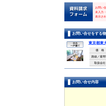
お問い
未入力
表示さ
お問い合せをする
東京都東
価 格
路線／最寄
取扱会社
お問い合せ内容