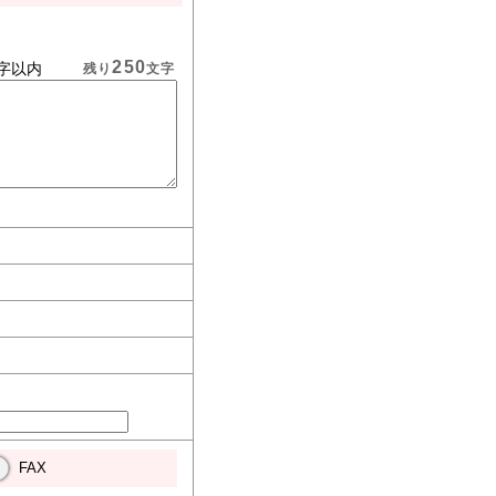
250
字以内
残り
文字
FAX