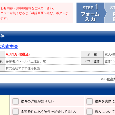
合わせ内容・お客様情報をご入力下さい。
・エラーが無くなると「確認画面へ進む」ボタンが
れます。
物件
大和市中央
4,399万円(税込)
所 在
東大和
駅
多摩モノレール「上北台」駅
バス／徒歩
徒歩16
株式会社アデア住宅販売
※不動産
物件の詳細が知りたい
物件を実際に
希望条件にあう物件を紹介して欲しい
購入について