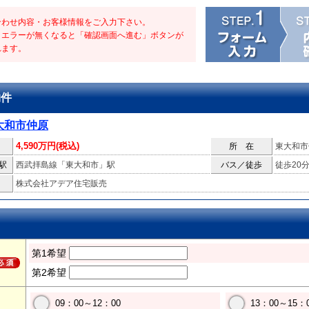
合わせ内容・お客様情報をご入力下さい。
・エラーが無くなると「確認画面へ進む」ボタンが
れます。
物件
大和市仲原
4,590万円(税込)
所 在
東大和市
駅
西武拝島線「東大和市」駅
バス／徒歩
徒歩20
株式会社アデア住宅販売
第1希望
第2希望
09：00～12：00
13：00～15：