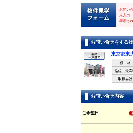
お問い
未入力
表示さ
お問い合せをする
東京都東
価 格
路線／最寄
取扱会社
お問い合せ内容
ご希望日