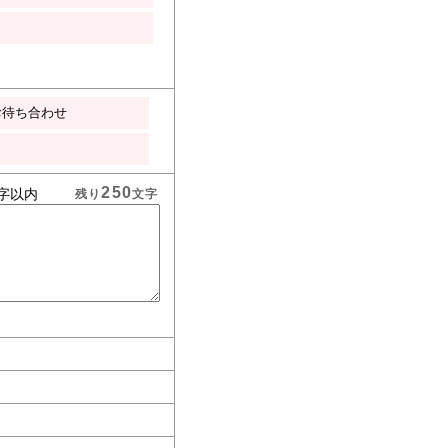
お待ち合わせ
250
字以内
残り
文字