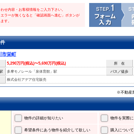
合わせ内容・お客様情報をご入力下さい。
・エラーが無くなると「確認画面へ進む」ボタンが
れます。
物件
川市栄町
5,290万円(税込)〜5,690万円(税込)
所 在
駅
多摩モノレール「泉体育館」駅
バス／徒歩
株式会社アデア住宅販売
※不動産
物件の詳細が知りたい
物件を実際に
希望条件にあう物件を紹介して欲しい
購入について