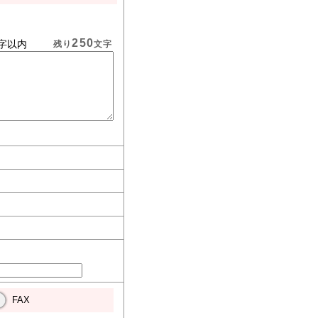
250
字以内
残り
文字
FAX