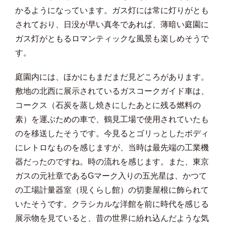
かるようになっています。ガス灯には常に灯りがとも
されており、日没が早い真冬であれば、薄暗い庭園に
ガス灯がともるロマンティックな風景も楽しめそうで
す。
庭園内には、ほかにもまだまだ見どころがあります。
敷地の北西に展示されているガスコークガイド車は、
コークス（石炭を蒸し焼きにしたあとに残る燃料の
素）を運ぶための車で、鶴見工場で使用されていたも
のを移送したそうです。今見るとゴリっとしたボディ
にレトロなものを感じますが、当時は最先端の工業機
器だったのですね。時の流れを感じます。また、東京
ガスの元社章であるGマーク入りの五光星は、かつて
の工場計量器室（現くらし館）の切妻屋根に飾られて
いたそうです。クラシカルな洋館を前に時代を感じる
展示物を見ていると、昔の世界に紛れ込んだような気