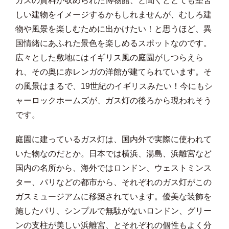
ガスの資料が収められた博物館、と聞くととても堅苦
しい建物をイメージするかもしれませんが、むしろ建
物や風景を楽しむために出かけたい！と思うほど、異
国情緒にあふれた景色を楽しめるスポットなのです。
広々とした敷地にはイギリス風の庭園がしつらえら
れ、その奥に赤レンガの洋館が建てられています。そ
の風景はまるで、19世紀のイギリスみたい！今にもシ
ャーロックホームズが、ガス灯の後ろから現われそう
です。
庭園に建っているガス灯は、国内外で実際に使われて
いた物なのだとか。日本では横浜、湯島、浜離宮など
国内の名所から、海外ではロンドン、ウェストミンス
ター、パリなどの都市から、それぞれのガス灯がこの
ガスミュージアムに移築されています。優美な装飾を
施したパリ、シンプルで無駄がないロンドン、グリー
ンの支柱が美しい浜離宮、とそれぞれの個性もよく分