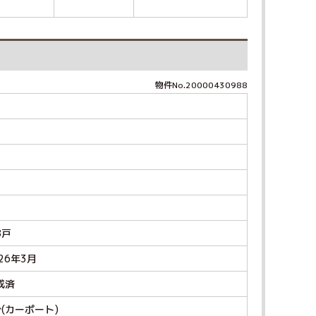
物件No.20000430988
8戸
26年3月
成済
台(カーポート)