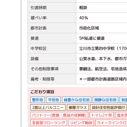
引渡時期
相談
建ぺい率
40％
都市計画
市街化区域
接道
5M私道に接道
中学校区
立川市立第四中学校（170
設備
公営水道、本下水、都市ガ
その他制限事項
景観法、航空法、宅地造成
備考・制限等
＊一部都市計画道路区域内
こだわり項目
整形地
平坦地
緑豊かな住宅地
閑静な住宅地
前
2面以上バルコニー
複層ガラス
設計住宅性能評価付
パントリー(食器・食品の収納庫)
トイレ2ヶ所
温水
全居室フローリング
リビング階段
ウォークインクロ