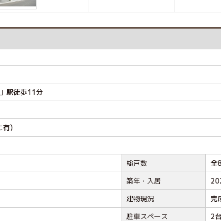
」駅徒歩11分
に有)
総戸数
全
築年・入居
20
建物現況
完
駐車スペース
2