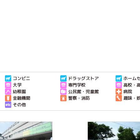
コンビニ
ドラッグストア
ホーム
大学
専門学校
高校・
幼稚園
公民館・児童館
病院
金融機関
警察・消防
趣味・
その他