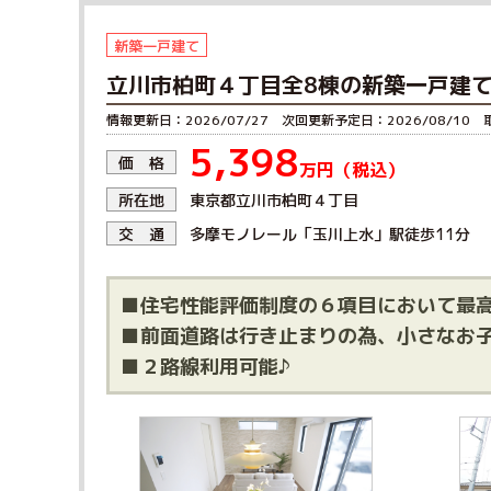
新築一戸建て
立川市柏町４丁目全8棟の新築一戸建
情報更新日：2026/07/27 次回更新予定日：2026/08/10 
5,398
価 格
万円（税込）
東京都立川市柏町４丁目
所在地
多摩モノレール「玉川上水」駅徒歩11分
交 通
■住宅性能評価制度の６項目において最高
■前面道路は行き止まりの為、小さなお子
■２路線利用可能♪