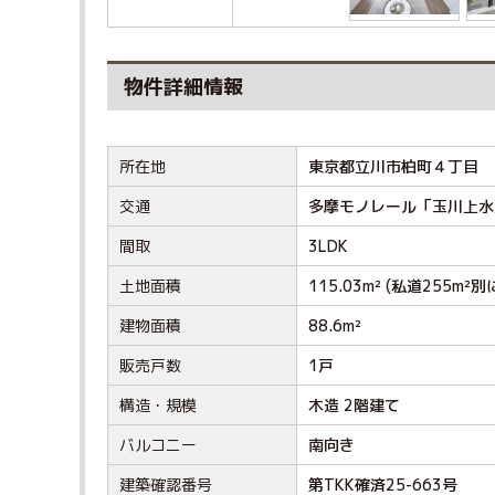
物件詳細情報
所在地
東京都立川市柏町４丁目
交通
多摩モノレール「玉川上水
間取
3LDK
土地面積
115.03m² (私道255m²別
建物面積
88.6m²
販売戸数
1戸
構造・規模
木造 2階建て
バルコニー
南向き
建築確認番号
第TKK確済25-663号