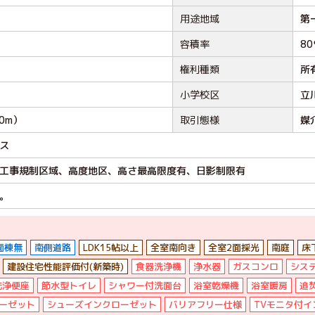
用途地域
第
容積率
8
権利種類
所
小学校区
立
0m）
取引態様
媒
ス
工事規制区域、高度地区、高さ最高限度有、日影制限有
。
面棟無
南側道路
LDK15帖以上
全室南向き
全室2面採光
南庭
床
建設住宅性能評価付(新築時)
食器洗浄機
浄水器
ガスコンロ
シス
洗浄便座
節水型トイレ
シャワー付洗面台
浴室乾燥機
浴室暖房
追
ーゼット
シューズインクローゼット
バリアフリー仕様
TVモニタ付イ