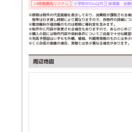
24時間換気システム
小学校800m以内
保育園・幼稚
※価格は物件の代金総額を表示しており、消費税が課税される場合
税率は引き渡し時期により異なりますので、各物件の詳細につ
※敷地権利が借地権のものは価格に権利金を含みます。
※制作中に内容が変更される場合もありますので、あらかじめご
※購入の前には物件内容や契約条件についてご自身で十分な確認
※完成予想図はいずれも外構、植栽、外観等実際のものとは多少
※ＣＧ合成の画像の場合、実際とは多少異なる場合があります。
周辺地図