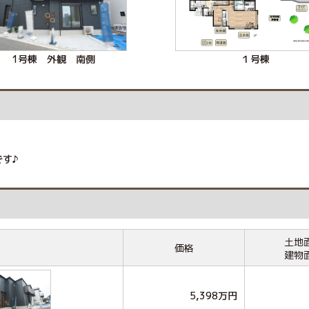
1号棟 外観 南側
１号棟
す♪
土地
価格
建物
5,398万円