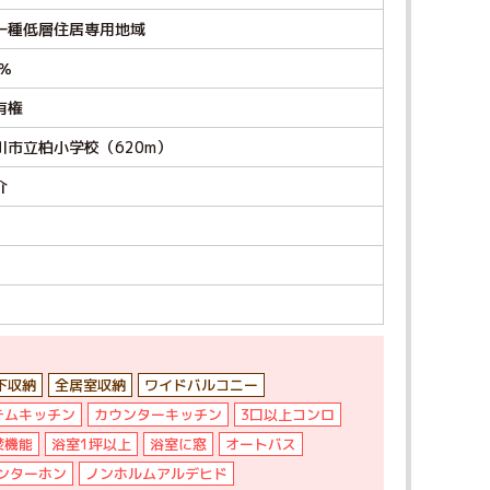
一種低層住居専用地域
0％
有権
川市立柏小学校（620m）
介
下収納
全居室収納
ワイドバルコニー
テムキッチン
カウンターキッチン
3口以上コンロ
焚機能
浴室1坪以上
浴室に窓
オートバス
ンターホン
ノンホルムアルデヒド