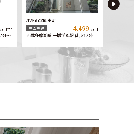
小平市学園東町
小平市小川
4,499
～
中古戸建
中古戸建
万円
万円
西武多摩湖線 一橋学園駅 徒歩
西武国分寺
7
17
分～
分