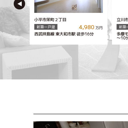
小平市栄町２丁目
立川
790
4,980
～
新築一戸建
新築
万円
万円
歩
西武拝島線 東大和市駅 徒歩
多摩モ
20
16
分～
分
20
～
10