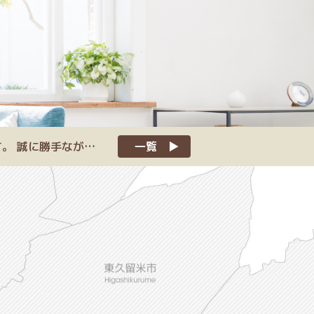
一覧
≪夏季休暇のお知らせ≫ 日頃より弊社ホームページをご覧頂き、ありがとうございます。 誠に勝手ながら令和８年８月５日水曜日～８月１２日水曜日まで夏季休暇を頂きます。 ご不便とご迷惑をお掛け致しますが何卒ご了承の程、宜しくお願い申し上げます。