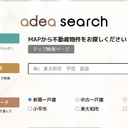
MAPから不動産物件をお探しください
マップ検索ページ
クリック！
索
どで検索
新築一戸建
中古一戸建
サーチ
小平市
東大和市
を選んで