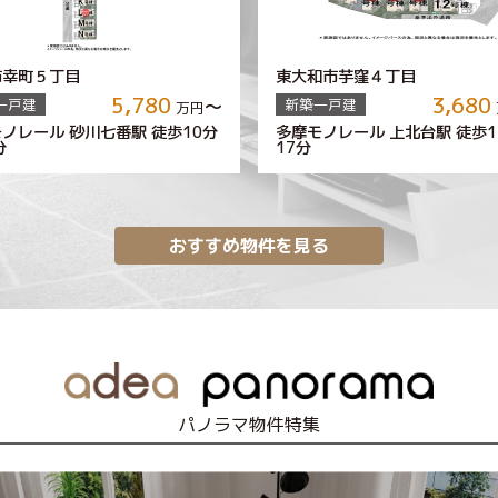
市幸町５丁目
東大和市芋窪４丁目
5,780
3,680
～
一戸建
新築一戸建
万円
ノレール 砂川七番駅 徒歩
多摩モノレール 上北台駅 徒歩
1
10
分
17
分
分
おすすめ物件を見る
パノラマ物件特集