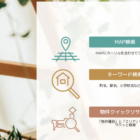
MAP検索
MAPにカーソルを合わせて
キーワード検
町名、駅名、小学校名な
物件クイックリ
「物件種別」と「エリア」
サクッと検索