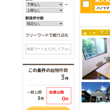
〜
駅徒歩分数
フリーワードで絞り込む
この条件の
総物件数
3
件
一般公開
会員公開
0
3
件
件