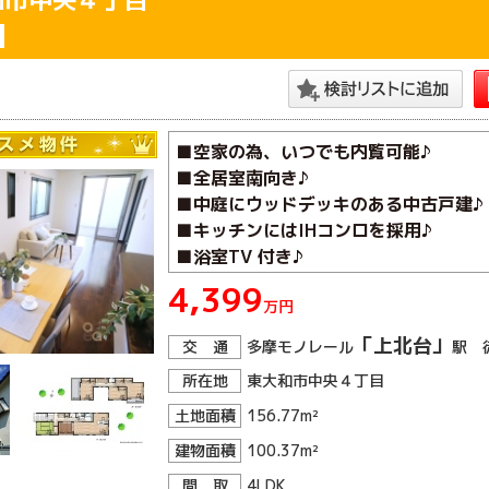
■空家の為、いつでも内覧可能♪
■全居室南向き♪
■中庭にウッドデッキのある中古戸建♪
■キッチンにはIHコンロを採用♪
■浴室TV 付き♪
4,399
万円
「上北台」
交 通
多摩モノレール
駅 
所在地
東大和市中央４丁目
土地面積
156.77m²
建物面積
100.37m²
間 取
4LDK