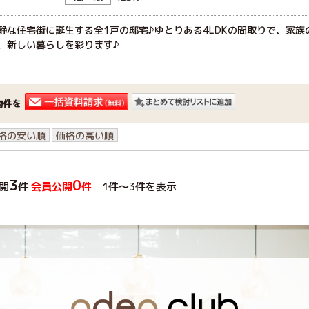
静な住宅街に誕生する全1戸の邸宅♪ゆとりある4LDKの間取りで、家
、新しい暮らしを彩ります♪
物件を
格の安い順
価格の高い順
3
0
開
件
会員公開
件
1件〜3件を表示