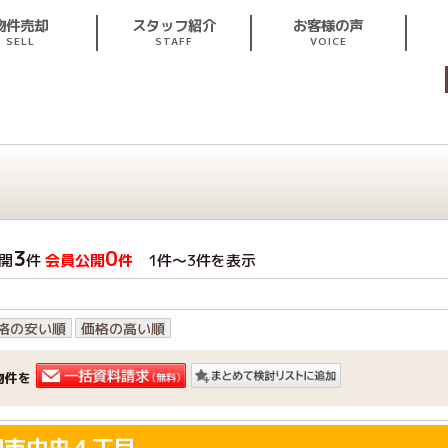
スタッフ紹介
お客様の声
物件売却
STAFF
VOICE
SELL
3
0
開
件
会員公開
件
1件〜3件を表示
格の安い順
価格の高い順
物件を
和市中央４丁目