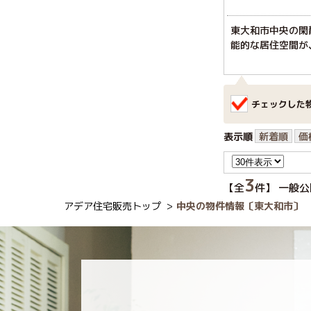
東大和市中央の閑
能的な居住空間が
チェックした
表示順
新着順
価
3
【全
件】 一般公
アデア住宅販売トップ
中央の物件情報〔東大和市〕