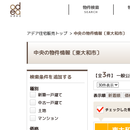
物件検索
SEARCH
アデア住宅販売トップ
中央の物件情報〔東大和市〕
中央の物件情報〔東大和市〕
3
【全
件】 一般公
検索条件を追加する
種別
新築一戸建て
表示順
新着順
価
中古一戸建て
チェックした
土地
マンション
東大
価格