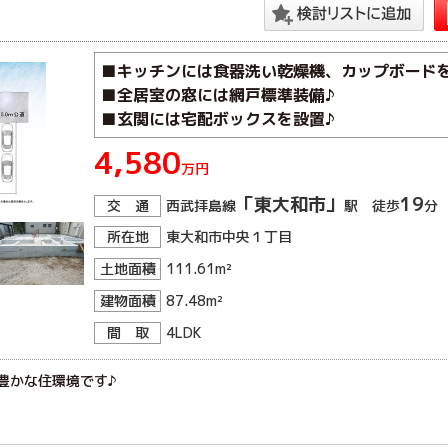
■キッチンには食器洗い乾燥機、カップボード
■全居室の窓には網戸標準装備♪
■玄関には宅配ボックスを設置♪
4,580
万円
「東大和市」
19
交 通
西武拝島線
駅 徒歩
分
所在地
東大和市中央１丁目
土地面積
111.61m²
建物面積
87.48m²
間 取
4LDK
豊かな住環境です♪