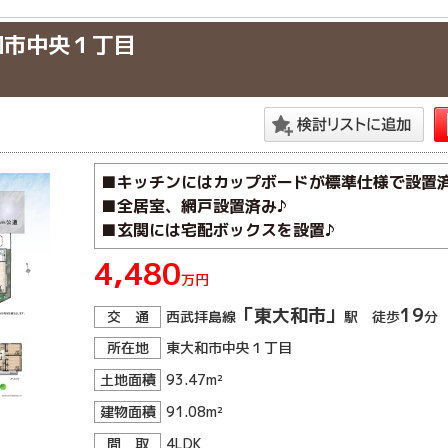
和市中央１丁目
■キッチンにはカップボードが標準仕様で設置済
■全居室、網戸設置済み♪
■玄関には宅配ボックスを設置♪
4,480
万円
「東大和市」
19
交 通
西武拝島線
駅 徒歩
分
所在地
東大和市中央１丁目
土地面積
93.47m²
建物面積
91.08m²
間 取
4LDK