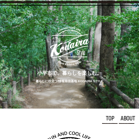
小平市で、
暮らしを
楽しむ。
暮らしに役立つ!情報発信基地 KODAIRA STYLE
TOP
ABOUT