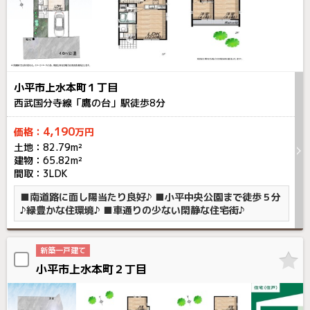
小平市上水本町１丁目
西武国分寺線「鷹の台」駅徒歩
8
分
4,190
価格：
万円
土地：82.79m²
建物：65.82m²
間取：3LDK
■南道路に面し陽当たり良好♪ ■小平中央公園まで徒歩５分
♪緑豊かな住環境♪ ■車通りの少ない閑静な住宅街♪
新築一戸建て
小平市上水本町２丁目