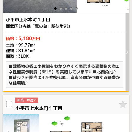
小平市上水本町１丁目
西武国分寺線「鷹の台」駅徒歩
9
分
5,180
価格：
万円
土地：99.77m²
建物：81.81m²
間取：3LDK
■建築物の省エネ性能をわかりやすく表示する建築物の省エ
ネ性能表示制度【BELS】を実施しています♪ ■北西角地♪
■徒歩７分圏内に小平中央公園、窪東公園が位置する緑豊か
な住環境♪
新築一戸建て
小平市上水本町１丁目