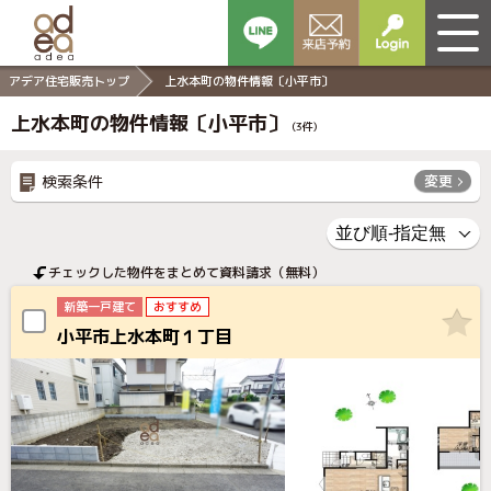
アデア住宅販売トップ
上水本町の物件情報〔小平市〕
上水本町の物件情報〔小平市〕
(
3
件)
検索条件
変更
チェックした物件をまとめて資料請求（無料）
新築一戸建て
おすすめ
小平市上水本町１丁目