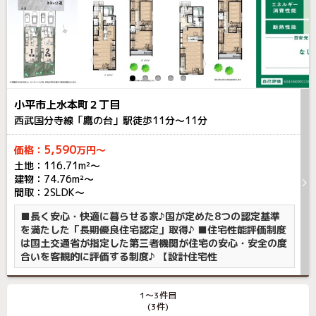
小平市上水本町２丁目
西武国分寺線「鷹の台」駅徒歩
11
分～
11
分
5,590
価格：
万円～
土地：116.71m²〜
建物：74.76m²〜
間取：2SLDK～
■長く安心・快適に暮らせる家♪国が定めた8つの認定基準
を満たした「長期優良住宅認定」取得♪ ■住宅性能評価制度
は国土交通省が指定した第三者機関が住宅の安心・安全の度
合いを客観的に評価する制度♪ 【設計住宅性
1〜3件目
(3件)