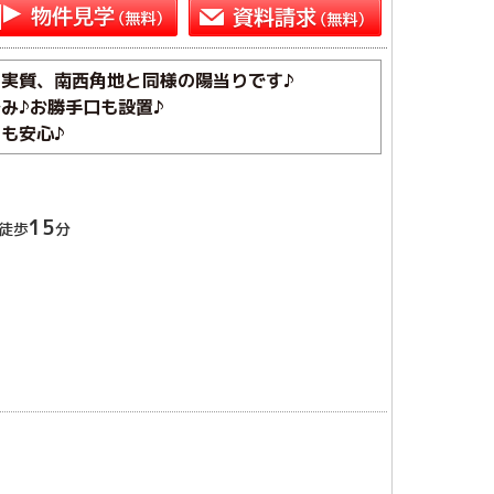
実質、南西角地と同様の陽当りです♪
み♪お勝手口も設置♪
も安心♪
15
徒歩
分