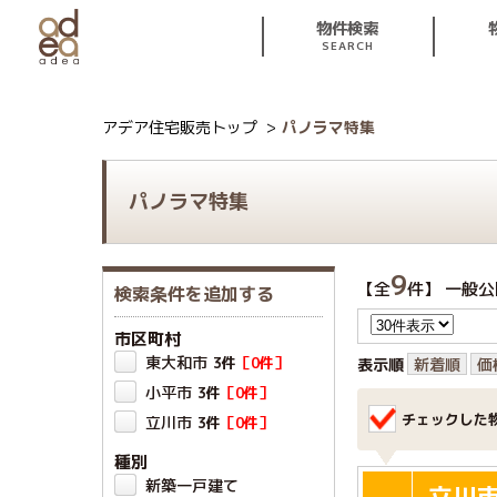
物件検索
SEARCH
アデア住宅販売トップ
パノラマ特集
パノラマ特集
9
【全
件】 一般公
検索条件を追加する
市区町村
東大和市
3件
［0件］
表示順
新着順
価
小平市
3件
［0件］
チェックした
立川市
3件
［0件］
種別
新築一戸建て
立川