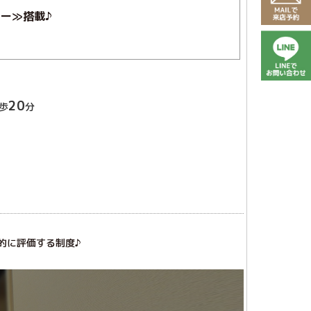
ー≫搭載♪
20
歩
分
に評価する制度♪
