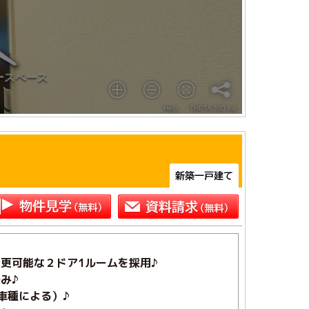
更可能な２ドア1ルームを採用♪
み♪
車種による）♪