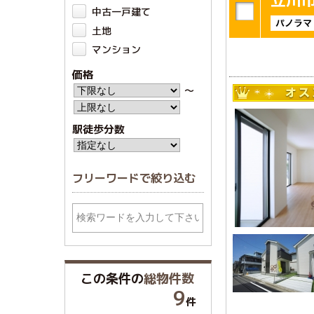
中古一戸建て
土地
マンション
価格
〜
駅徒歩分数
フリーワードで絞り込む
この条件の
総物件数
9
件