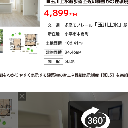
■玉川上水遊歩道至近の緑豊かな住環境
4,899
万円
「玉川上水」
交 通
多摩モノレール
駅
所在地
小平市中島町
土地面積
106.41m²
建物面積
84.46m²
間 取
3LDK
能をわかりやすく表示する建築物の省エネ性能表示制度【BELS】を実施