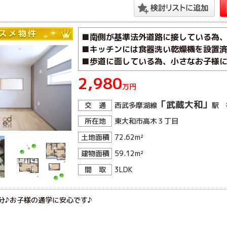
■南側が基準法外道路に接している為、
■キッチンには食器洗い乾燥機を設置済
■歩道に面している為、小さなお子様に
2,980
万円
「武蔵大和」
交 通
西武多摩湖線
駅 
所在地
東大和市高木３丁目
土地面積
72.62m²
建物面積
59.12m²
間 取
3LDK
分♪お子様の通学に安心です♪