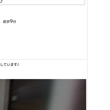
♪
9
 徒歩
分
しています♪