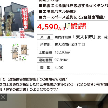
■地震による揺れを吸収する≪Ｋダンパ
■太陽光パネル搭載♪
■カースペース並列にて2台駐車可能♪
■仲原緑地至近の緑豊かな住環境♪
4,590
万円
「東大和市」
交 通
西武拝島線
駅 徒
所在地
東大和市仲原３丁目
土地面積
132.93m²
建物面積
97.81m²
間 取
4LDK
】と【建設住宅性能評価】の2種類をＷ取得♪

は国土交通省が指定した第三者機関が住宅の安心・安全の度合いを客観的