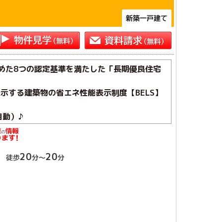
めた8つの認定基準を満たした「長期優良住宅
示する建築物の省エネ性能表示制度【BELS】
自動）♪
み♪
20
20
 徒歩
分～
分