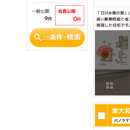
一般公開
会員公開
「ZEH水準の家
0
9
件
件
高い断熱性能と省
東大