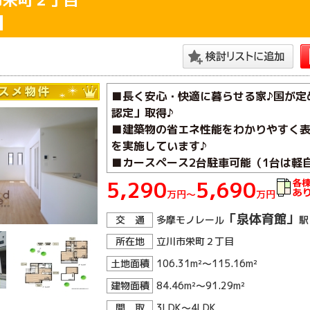
■長く安心・快適に暮らせる家♪国が定
認定」取得♪
■建築物の省エネ性能をわかりやすく表
を実施しています♪
■カースペース2台駐車可能（1台は軽
■キッチンには食器洗い乾燥機を設置済
5,290
5,690
万円～
万円
「泉体育館」
交 通
多摩モノレール
駅
所在地
立川市栄町２丁目
土地面積
106.31m²～115.16m²
建物面積
84.46m²～91.29m²
間 取
3LDK～4LDK