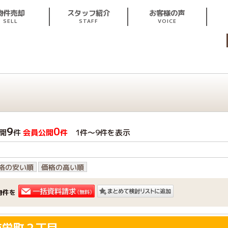
スタッフ紹介
お客様の声
物件売却
STAFF
VOICE
SELL
9
0
開
件
会員公開
件
1件〜9件を表示
格の安い順
価格の高い順
物件を
市栄町２丁目