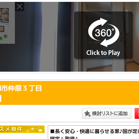
和市仲原３丁目
■長く安心・快適に暮らせる家♪国が定
認定」取得♪