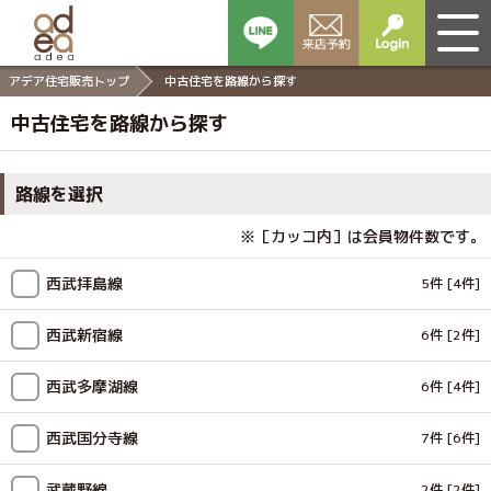
アデア住宅販売トップ
中古住宅を路線から探す
中古住宅を路線から探す
路線を選択
※［カッコ内］は会員物件数です。
西武拝島線
5件
[4件]
西武新宿線
6件
[2件]
西武多摩湖線
6件
[4件]
西武国分寺線
7件
[6件]
武蔵野線
2件
[2件]