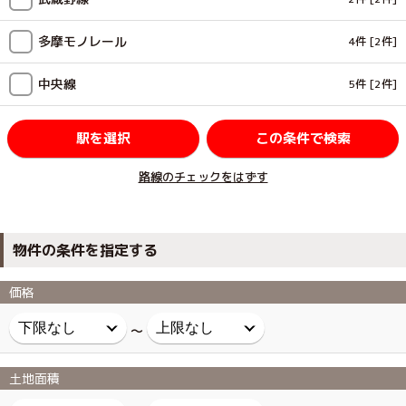
多摩モノレール
4件
[2件]
中央線
5件
[2件]
駅を選択
この条件で検索
路線のチェックをはずす
物件の条件を指定する
価格
～
土地面積