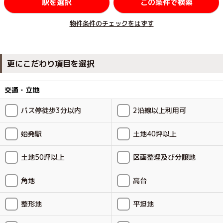
駅を選択
この条件で検索
物件条件のチェックをはずす
更にこだわり項目を選択
交通・立地
バス停徒歩3分以内
2沿線以上利用可
始発駅
土地40坪以上
土地50坪以上
区画整理及び分譲地
角地
高台
整形地
平坦地