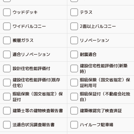
ウッドデッキ
テラス
ワイドバルコニー
2面以上バルコニー
複層ガラス
リノベーション
適合リノベーション
耐震適合
建設住宅性能評価付(新築
設計住宅性能評価付
時)
建設住宅性能評価付(既存
瑕疵保険（国交省指定）保
住宅)
証利用可
瑕疵保険（国交省指定）保
瑕疵保証付（不動産会社独
証付
自）
建築士等の建物検査報告書
建築確認完了検査済証
法適合状況調査報告書
ハイルーフ駐車場