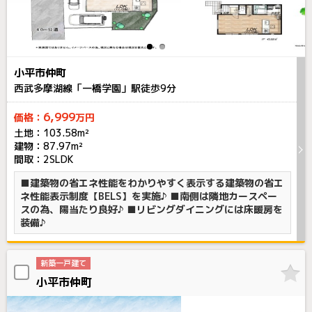
小平市仲町
西武多摩湖線「一橋学園」駅徒歩
9
分
6,999
価格：
万円
土地：103.58m²
建物：87.97m²
間取：2SLDK
■建築物の省エネ性能をわかりやすく表示する建築物の省エ
ネ性能表示制度【BELS】を実施♪ ■南側は隣地カースペー
スの為、陽当たり良好♪ ■リビングダイニングには床暖房を
装備♪
新築一戸建て
小平市仲町