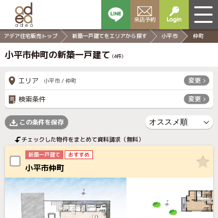
アデア住宅販売トップ
新築一戸建てをエリアから探す
小平市
仲町
小平市仲町の新築一戸建て
(
4
件)
エリア
変更
小平市 / 仲町
検索条件
変更
この条件を保存
チェックした物件をまとめて資料請求（無料）
新築一戸建て
おすすめ
小平市仲町