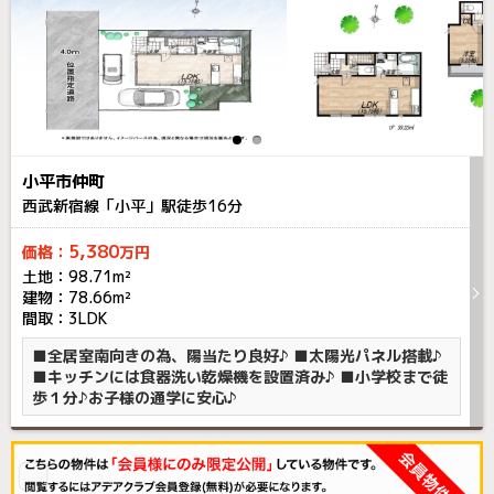
小平市仲町
西武新宿線「小平」駅徒歩
16
分
5,380
価格：
万円
土地：98.71m²
建物：78.66m²
間取：3LDK
■全居室南向きの為、陽当たり良好♪ ■太陽光パネル搭載♪
■キッチンには食器洗い乾燥機を設置済み♪ ■小学校まで徒
歩１分♪お子様の通学に安心♪