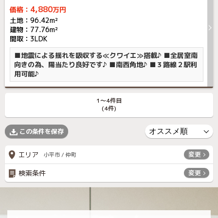
4,880
価格：
万円
土地：96.42m²
建物：77.76m²
間取：3LDK
■地震による揺れを吸収する≪クワイエ≫搭載♪ ■全居室南
向きの為、陽当たり良好です♪ ■南西角地♪ ■３路線２駅利
用可能♪
1〜4件目
(4件)
この条件を保存
エリア
変更
小平市 / 仲町
検索条件
変更