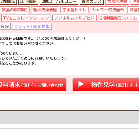
2面採光
床下収納
2面以上バルコニー
複層ガラス
食器洗浄機
浄
・食品の収納庫)
温水洗浄便座
節水型トイレ
シャワー付洗面台
浴室
TVモニタ付インターホン
ノンホルムアルデヒド
24時間換気システム
風良好
フラット35Sに対応
は税込み価格です。（1,000円未満は切り上げ。）
きましてはお問い合わせください。
了承ください。
をしていただくようにお願いいたします。
異なることがあります。