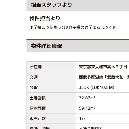
担当スタッフより
物件担当より
小学校まで徒歩５分♪お子様の通学に安心です♪
物件詳細情報
所在地
東京都東大和市高木３丁目
交通
西武多摩湖線「武蔵大和」
間取
3LDK (LDK10.5帖)
土地面積
72.62m²
建物面積
59.12m²
販売戸数
1戸
構造・規模
木造 2階建て