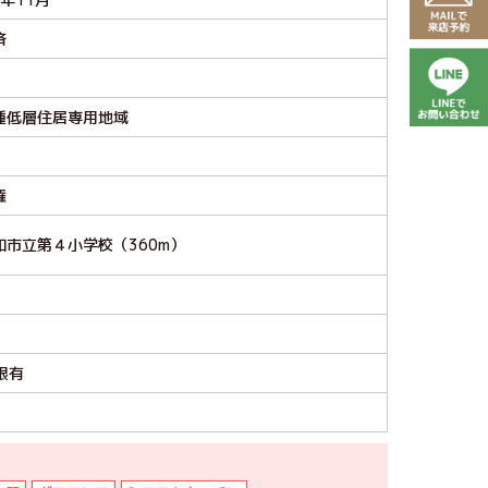
済
種低層住居専用地域
権
和市立第４小学校（360m）
限有