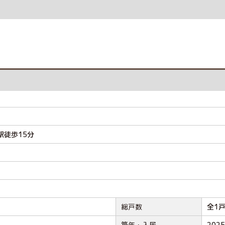
駅徒歩15分
総戸数
全1
築年・入居
202