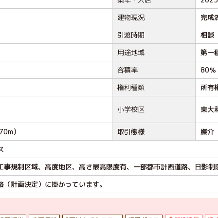
建物現況
完成
引渡時期
相談
用途地域
第一
容積率
80％
権利種類
所有
小学校区
東大
70m）
取引態様
媒介
ス
工事規制区域、高度地区、高さ最高限度有、一部都市計画道路、日影制
路（計画決定）に掛かっています。