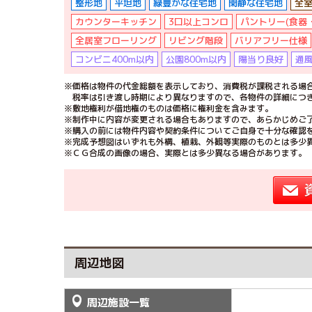
整形地
平坦地
緑豊かな住宅地
閑静な住宅地
全室
カウンターキッチン
3口以上コンロ
パントリー(食器
全居室フローリング
リビング階段
バリアフリー仕様
コンビニ400m以内
公園800m以内
陽当り良好
通
※価格は物件の代金総額を表示しており、消費税が課税される場合
税率は引き渡し時期により異なりますので、各物件の詳細につ
※敷地権利が借地権のものは価格に権利金を含みます。
※制作中に内容が変更される場合もありますので、あらかじめご
※購入の前には物件内容や契約条件についてご自身で十分な確認
※完成予想図はいずれも外構、植栽、外観等実際のものとは多少
※ＣＧ合成の画像の場合、実際とは多少異なる場合があります。
周辺地図
周辺施設一覧