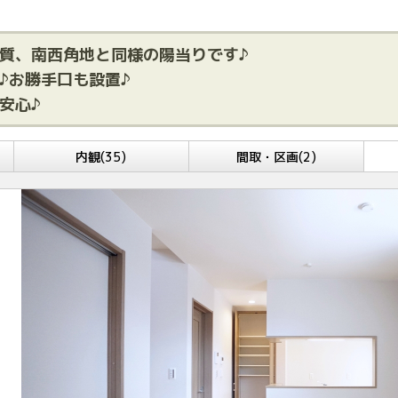
質、南西角地と同様の陽当りです♪
♪お勝手口も設置♪
安心♪
内観(35)
間取・区画(2)