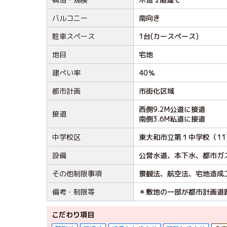
バルコニー
南向き
駐車スペース
1台(カースペース)
地目
宅地
建ぺい率
40％
都市計画
市街化区域
西側9.2M公道に接道
接道
南側3.6M私道に接道
中学校区
東大和市立第１中学校（11
設備
公営水道、本下水、都市ガ
その他制限事項
景観法、航空法、宅地造成
備考・制限等
＊敷地の一部が都市計画道
こだわり項目