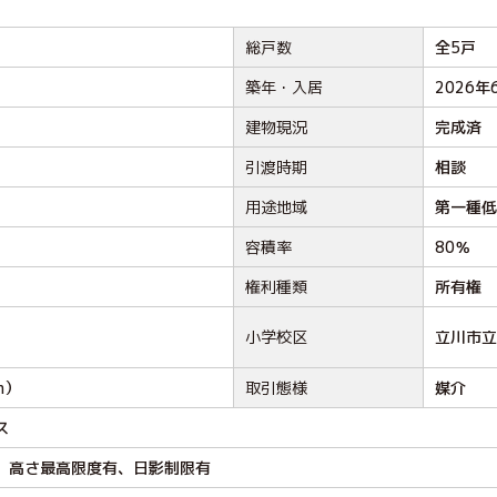
総戸数
全5戸
築年・入居
2026年
建物現況
完成済
引渡時期
相談
用途地域
第一種低
容積率
80％
権利種類
所有権
小学校区
立川市立
m）
取引態様
媒介
ス
、高さ最高限度有、日影制限有