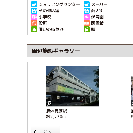
ショッピングセンター
スーパー
その他店舗
商店街
小学校
保育園
役所
図書館
周辺の街並み
駅
周辺施設ギャラリー
泉体育館駅
みたから幼稚園
ヤオコー立川若葉町店
パン工房 Allmande Hiro
セブンイレブン立川若葉町
立川新緑クリニック
立川けやき台郵便局
えんばん遊園地
３丁目店
約2,220m
約490m
約540m
約840m
約540m
約810m
約820m
約650m