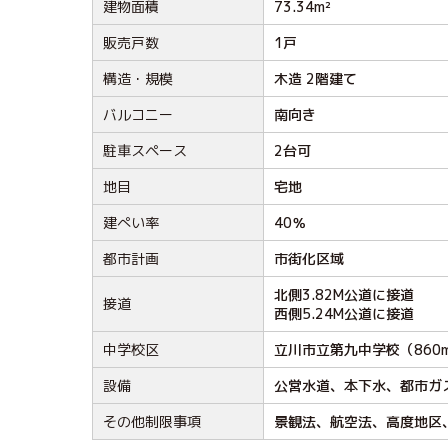
建物面積
73.34m²
販売戸数
1戸
構造・規模
木造 2階建て
バルコニー
南向き
駐車スペース
2台可
地目
宅地
建ぺい率
40％
都市計画
市街化区域
北側3.82M公道に接道
接道
西側5.24M公道に接道
中学校区
立川市立第九中学校（860
設備
公営水道、本下水、都市ガ
その他制限事項
景観法、航空法、高度地区