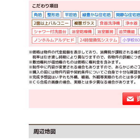
こだわり項目
角地
整形地
平坦地
緑豊かな住宅地
閑静な住宅
2面以上バルコニー
複層ガラス
食器洗浄機
浄水器
シャワー付洗面台
浴室乾燥機
浴室暖房
追焚機能
ノンホルムアルデヒド
24時間換気システム
小学校80
※価格は物件の代金総額を表示しており、消費税が課税される場合
税率は引き渡し時期により異なりますので、各物件の詳細につ
※敷地権利が借地権のものは価格に権利金を含みます。
※制作中に内容が変更される場合もありますので、あらかじめご
※購入の前には物件内容や契約条件についてご自身で十分な確認
※完成予想図はいずれも外構、植栽、外観等実際のものとは多少
※ＣＧ合成の画像の場合、実際とは多少異なる場合があります。
周辺地図