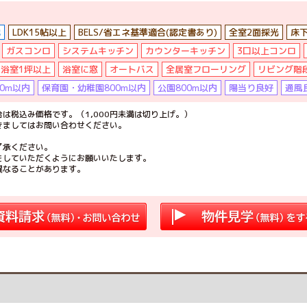
地
LDK15帖以上
BELS/省エネ基準適合(認定書あり)
全室2面採光
床
ガスコンロ
システムキッチン
カウンターキッチン
3口以上コンロ
浴室1坪以上
浴室に窓
オートバス
全居室フローリング
リビング階
0m以内
保育園・幼稚園800m以内
公園800m以内
陽当り良好
通風
は税込み価格です。（1,000円未満は切り上げ。）
きましてはお問い合わせください。
了承ください。
をしていただくようにお願いいたします。
異なることがあります。