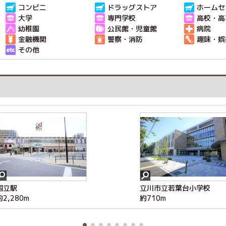
コンビニ
ドラッグストア
ホームセ
大学
専門学校
高校・高
幼稚園
公民館・児童館
病院
金融機関
警察・消防
趣味・娯
その他
国立駅
けやき幼稚園
若葉ケヤキモール
マツモトキヨシ 立川市若
ローソン・スリーエフ国分
立川若葉団地クリニック
若葉公園
富士本90度公園
立川市立若葉台小学校
けやき台さくら保育園
オーケー 立川若葉町店
ウエルシア立川若葉店
若葉こどもクリニック
若葉図書館
中央公園
若葉町団地内公園
葉町店
寺西町３丁目店
約2,280m
約960m
約740m
約510m
約750m
約930m
約100m
約910m
約710m
約850m
約750m
約680m
約630m
約480m
約620m
約980m