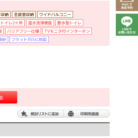
下収納
全居室収納
ワイドバルコニー
トイレ2ヶ所
温水洗浄便座
節水型トイレ
段
バリアフリー仕様
TVモニタ付インターホン
良好
フラット35Sに対応