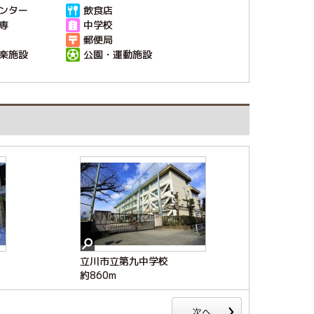
ンター
飲食店
専
中学校
郵便局
楽施設
公園・運動施設
立川市立第九中学校
れんげ砂川保育園
グルメシティ立川若葉町店
ファミリーマート国分寺高
浅見内科医院
若葉町児童館
くじゃく遊園地
木町店
約860m
約910m
約930m
約430m
約710m
約930m
約630m