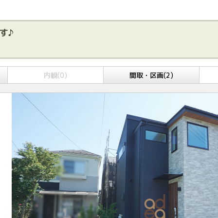
す♪
内観(0)
間取・区画(2)