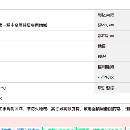
総区画数
第一種中高層住居専用地域
建ぺい率
都市計画
地目
現況
権利種類
小学校区
0m）
取引態様
ス
工事規制区域、準防火地域、高さ最高限度有、敷地面積最低限度有、日