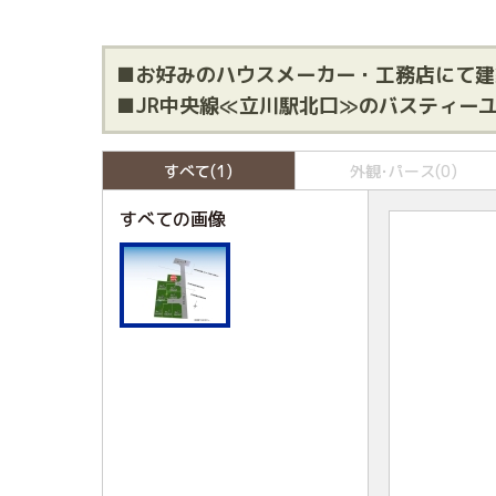
■お好みのハウスメーカー・工務店にて建
■JR中央線≪立川駅北口≫のバスティーユ
すべて(1)
外観･パース(0)
すべての画像