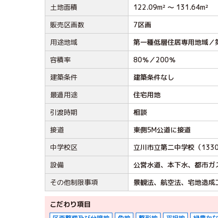
土地面積
122.09m² ～ 131.64m²
販売区画数
7区画
用途地域
第一種低層住居専用地域／
容積率
80％／200％
建築条件
建築条件なし
最適用途
住宅用地
引渡時期
相談
接道
東側5M公道に接道
中学校区
立川市立第二中学校（133
設備
公営水道、本下水、都市ガ
その他制限事項
景観法、航空法、宅地造成
こだわり項目