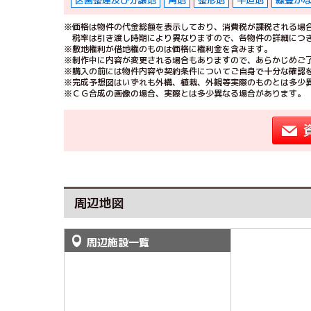
区画整理及び分譲地
角地
整形地
平坦地
緑豊か
※価格は物件の代金総額を表示しており、消費税が課税される場合
税率は引き渡し時期により異なりますので、各物件の詳細につ
※敷地権利が借地権のものは価格に権利金を含みます。
※制作中に内容が変更される場合もありますので、あらかじめご
※購入の前には物件内容や契約条件についてご自身で十分な確認
※完成予想図はいずれも外構、植栽、外観等実際のものとは多少
※ＣＧ合成の画像の場合、実際とは多少異なる場合があります。
周辺地図
周辺施設一覧