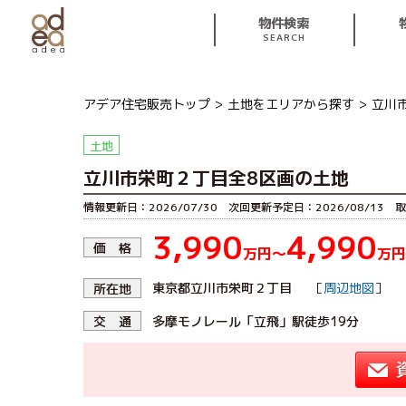
物件検索
SEARCH
アデア住宅販売トップ
土地をエリアから探す
立川
土地
立川市栄町２丁目全8区画の土地
情報更新日：2026/07/30 次回更新予定日：2026/08/13 取
3,990
4,990
価 格
万円〜
万円
［
周辺地図
東京都立川市栄町２丁目
］
所在地
多摩モノレール「立飛」駅徒歩19分
交 通