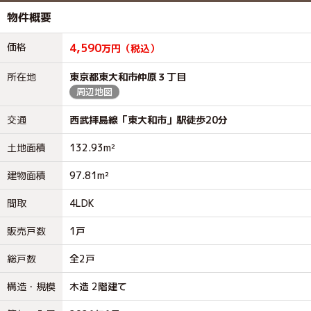
物件概要
価格
4,590
万円（税込）
所在地
東京都東大和市仲原３丁目
周辺地図
交通
西武拝島線「東大和市」駅徒歩20分
土地面積
132.93m²
建物面積
97.81m²
間取
4LDK
販売戸数
1戸
総戸数
全2戸
構造・規模
木造 2階建て