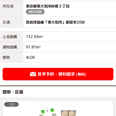
所在地
東京都東大和市仲原３丁目
周辺地図
交通
西武拝島線「東大和市」駅徒歩20分
土地面積
132.93m²
建物面積
97.81m²
間取
4LDK
見学予約・資料請求
(無料)
間取・区画
1/2