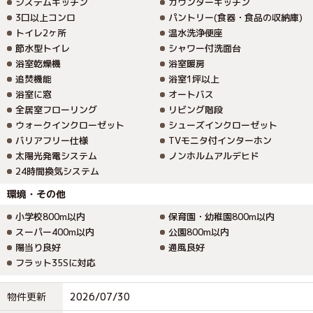
システムキッチン
カウンターキッチン
3口以上コンロ
パントリー(食器・食品の収納庫)
トイレ2ヶ所
温水洗浄便座
節水型トイレ
シャワー付洗面台
浴室乾燥機
浴室暖房
追焚機能
浴室1坪以上
浴室に窓
オートバス
全居室フローリング
リビング階段
ウォークインクローゼット
シューズインクローゼット
バリアフリー仕様
TVモニタ付インターホン
太陽光発電システム
ノンホルムアルデヒド
24時間換気システム
環境・その他
小学校800m以内
保育園・幼稚園800m以内
スーパー400m以内
公園800m以内
陽当り良好
通風良好
フラット35Sに対応
物件更新
2026/07/30