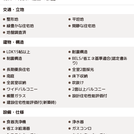
交通・立地
整形地
平坦地
緑豊かな住宅地
閑静な住宅地
地盤調査済
建物・構造
LDK15帖以上
耐震構造
制震構造
BELS/省エネ基準適合(認定書あ
り)
長期優良住宅
全室2面採光
南庭
床下収納
全居室収納
吹抜け
ワイドバルコニー
2面以上バルコニー
複層ガラス
設計住宅性能評価付
建設住宅性能評価付(新築時)
設備・仕様
食器洗浄機
浄水器
省エネ給湯器
ガスコンロ