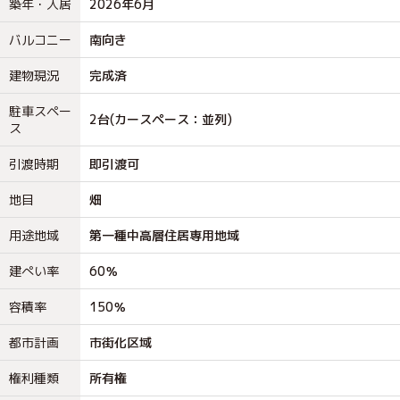
築年・入居
2026年6月
バルコニー
南向き
建物現況
完成済
駐車スペー
2台(カースペース：並列)
ス
引渡時期
即引渡可
地目
畑
用途地域
第一種中高層住居専用地域
建ぺい率
60％
容積率
150％
都市計画
市街化区域
権利種類
所有権