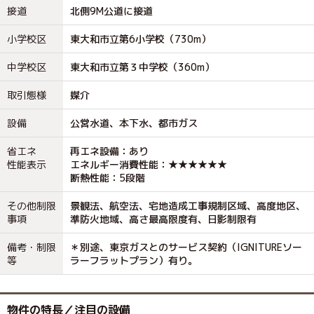
接道
北側9M公道に接道
小学校区
東大和市立第6小学校（730m）
中学校区
東大和市立第３中学校（360m）
取引態様
媒介
設備
公営水道、本下水、都市ガス
省エネ
再エネ設備：あり
性能表示
エネルギー消費性能：★★★★★★
断熱性能：5段階
その他制限
景観法、航空法、宅地造成工事規制区域、高度地区、
事項
準防火地域、高さ最高限度有、日影制限有
備考・制限
＊別途、東京ガスとのサービス契約（IGNITUREソー
等
ラーフラットプラン）有り。
物件の特長／注目の設備