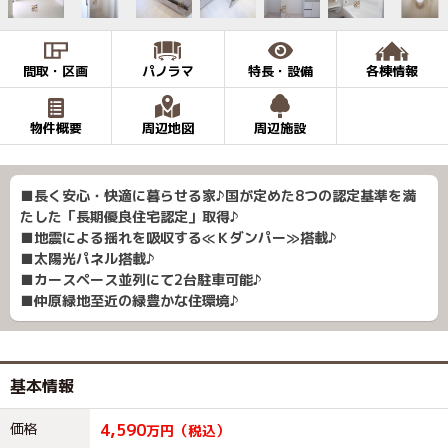
間取・区画
パノラマ
特長・設備
各棟情報
物件概要
周辺地図
周辺施設
■長く安心・快適に暮らせる家♪国が定めた8つの認定基準を満
たした「長期優良住宅認定」取得♪
■地震による揺れを吸収する≪Ｋダンパー≫搭載♪
■太陽光パネル搭載♪
■カースペース並列にて2台駐車可能♪
■仲原緑地至近の緑豊かな住環境♪
基本情報
価格
4,590
万円（税込）