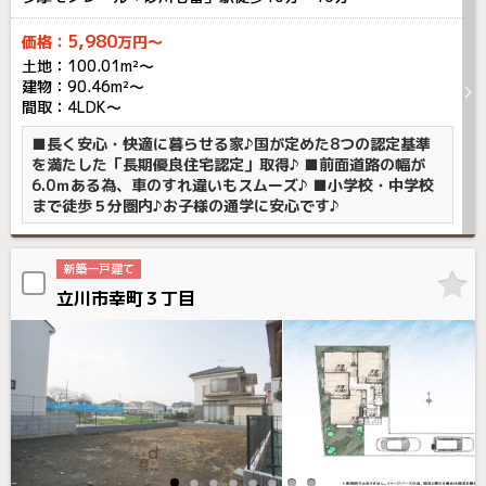
5,980
価格：
万円～
土地：100.01m²〜
建物：90.46m²〜
間取：4LDK～
■長く安心・快適に暮らせる家♪国が定めた8つの認定基準
を満たした「長期優良住宅認定」取得♪ ■前面道路の幅が
6.0ｍある為、車のすれ違いもスムーズ♪ ■小学校・中学校
まで徒歩５分圏内♪お子様の通学に安心です♪
新築一戸建て
立川市幸町３丁目