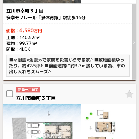
立川市幸町３丁目
多摩モノレール「泉体育館」駅徒歩
16
分
6,580
価格：
万円
土地：140.52m²
建物：99.77m²
間取：4LDK
■≪耐震×免震≫で家族を災害から守る家♪ ■敷地面積ゆっ
たり、約42.5坪♪ ■前面道路に約3.7ｍ接している為、車の
出し入れもスムーズ♪
新築一戸建て
立川市幸町３丁目