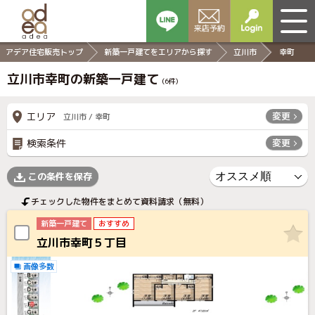
アデア住宅販売トップ
新築一戸建てをエリアから探す
立川市
幸町
立川市幸町の新築一戸建て
(
6
件)
エリア
変更
立川市 / 幸町
検索条件
変更
この条件を保存
チェックした物件をまとめて資料請求（無料）
新築一戸建て
おすすめ
立川市幸町５丁目
画像多数