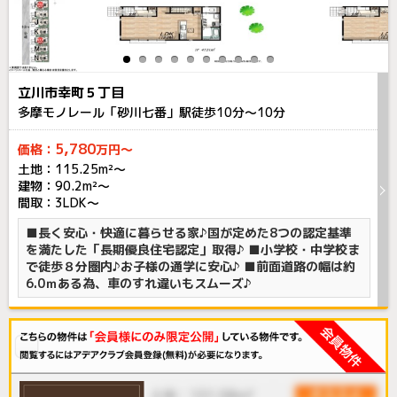
立川市幸町５丁目
多摩モノレール「砂川七番」駅徒歩
10
分～
10
分
5,780
価格：
万円～
土地：115.25m²〜
建物：90.2m²〜
間取：3LDK～
■長く安心・快適に暮らせる家♪国が定めた8つの認定基準
を満たした「長期優良住宅認定」取得♪ ■小学校・中学校ま
で徒歩８分圏内♪お子様の通学に安心♪ ■前面道路の幅は約
6.0ｍある為、車のすれ違いもスムーズ♪