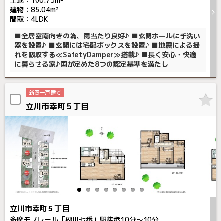
土地：106.75m²
建物：85.04m²
間取：4LDK
■全居室南向きの為、陽当たり良好♪ ■玄関ホールに手洗い
器を設置♪ ■玄関には宅配ボックスを設置♪ ■地震による揺
れを吸収する≪SafetyDamper≫搭載♪ ■長く安心・快適
に暮らせる家♪国が定めた8つの認定基準を満たし
新築一戸建て
立川市幸町５丁目
立川市幸町５丁目
多摩モノレール「砂川七番」駅徒歩
10
分～
10
分