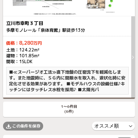
立川市幸町３丁目
多摩モノレール「泉体育館」駅徒歩
13
分
8,280
価格：
万円
土地：124.22m²
建物：101.85m²
間取：1SLDK
■≪スーパージオ工法≫直下地盤の圧密沈下を軽減化しま
す。また地震時に、ＳＧ内に間隙水を取入れ、液状化時に安
定化させる効果があります。 ■モデルハウスの設備仕様♪キ
ッチンにはタッチレス水栓を採用♪ ■太陽光パ
1〜6件目
(6件)
この条件を保存