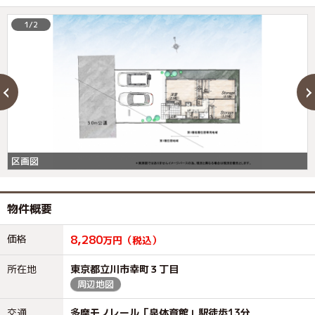
1/2
区画図
物件概要
価格
8,280
万円（税込）
所在地
東京都立川市幸町３丁目
周辺地図
交通
多摩モノレール「泉体育館」駅徒歩13分