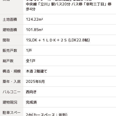
中央線「立川」駅バス20分 バス停「幸町三丁目」停
歩4分
土地面積
124.22m²
建物面積
101.85m²
間取
1SLDK + １ＬＤＫ＋２Ｓ (LDK22.8帖)
販売戸数
1戸
総戸数
全1戸
構造・規模
木造 2階建て
築年・入居
2025年6月
バルコニー
西向き
建物現況
完成済
駐車スペー
2台(カースペース：並列)