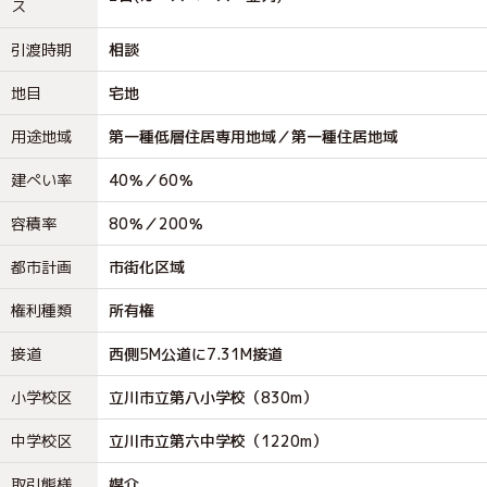
ス
引渡時期
相談
地目
宅地
用途地域
第一種低層住居専用地域／第一種住居地域
建ぺい率
40％／60％
容積率
80％／200％
都市計画
市街化区域
権利種類
所有権
接道
西側5M公道に7.31M接道
小学校区
立川市立第八小学校（830m）
中学校区
立川市立第六中学校（1220m）
取引態様
媒介