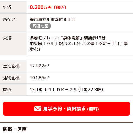
価格
8,280
万円（税込）
所在地
東京都立川市幸町３丁目
周辺地図
交通
多摩モノレール「泉体育館」駅徒歩13分
中央線「立川」駅バス20分 バス停「幸町三丁目」停
歩4分
土地面積
124.22m²
建物面積
101.85m²
間取
1SLDK + １ＬＤＫ＋２Ｓ (LDK22.8帖)
見学予約・資料請求
(無料)
間取・区画