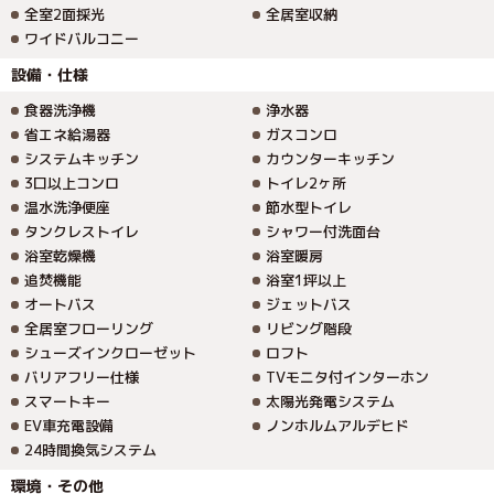
全室2面採光
全居室収納
ワイドバルコニー
設備・仕様
食器洗浄機
浄水器
省エネ給湯器
ガスコンロ
システムキッチン
カウンターキッチン
3口以上コンロ
トイレ2ヶ所
温水洗浄便座
節水型トイレ
タンクレストイレ
シャワー付洗面台
浴室乾燥機
浴室暖房
追焚機能
浴室1坪以上
オートバス
ジェットバス
全居室フローリング
リビング階段
シューズインクローゼット
ロフト
バリアフリー仕様
TVモニタ付インターホン
スマートキー
太陽光発電システム
EV車充電設備
ノンホルムアルデヒド
24時間換気システム
環境・その他