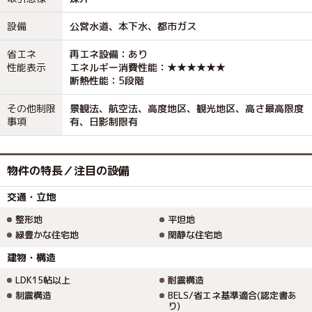
設備
公営水道、本下水、都市ガス
省エネ
再エネ設備：あり
性能表示
エネルギー消費性能：★★★★★★
断熱性能：5段階
その他制限
景観法、航空法、高度地区、観光地区、高さ最高限度
事項
有、日影制限有
物件の特長／注目の設備
交通・立地
整形地
平坦地
緑豊かな住宅地
閑静な住宅地
建物・構造
LDK15帖以上
耐震構造
制震構造
BELS/省エネ基準適合(認定書あ
り)