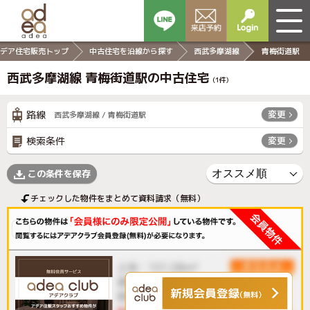
デア住宅販売トップ
中古住宅を沿線から探す
西武多摩湖線
青梅街道駅
西武多摩湖線 青梅街道駅の中古住宅
(
1
件)
路線
変更
西武多摩湖線 / 青梅街道駅
検索条件
変更
この条件を保存
チェックした物件をまとめて資料請求（無料）