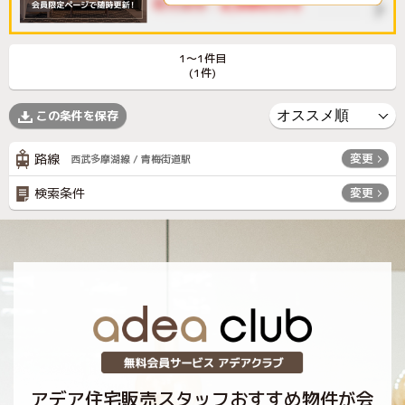
1〜1件目
(1件)
この条件を保存
路線
変更
西武多摩湖線 / 青梅街道駅
検索条件
変更
アデア住宅販売スタッフおすすめ物件が会