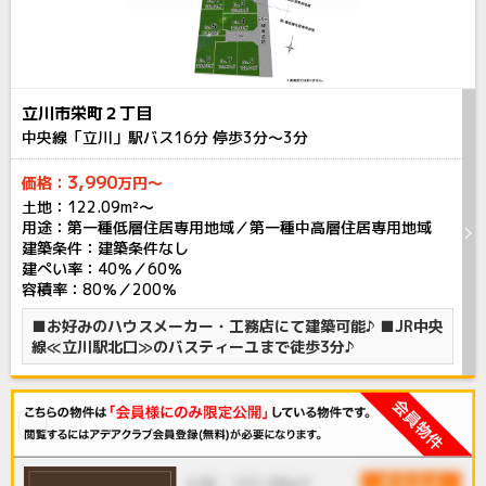
立川市栄町２丁目
中央線「立川」駅バス
16
分 停歩
3
分～
3
分
3,990
価格：
万円～
土地：122.09m²〜
用途：第一種低層住居専用地域／第一種中高層住居専用地域
建築条件：
建築条件なし
建ぺい率：40％／60％
容積率：80％／200％
■お好みのハウスメーカー・工務店にて建築可能♪ ■JR中央
線≪立川駅北口≫のバスティーユまで徒歩3分♪