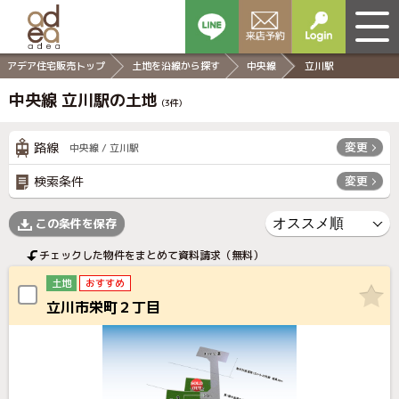
アデア住宅販売トップ
土地を沿線から探す
中央線
立川駅
中央線 立川駅の土地
(
3
件)
路線
変更
中央線 / 立川駅
検索条件
変更
この条件を保存
チェックした物件をまとめて資料請求（無料）
土地
おすすめ
立川市栄町２丁目