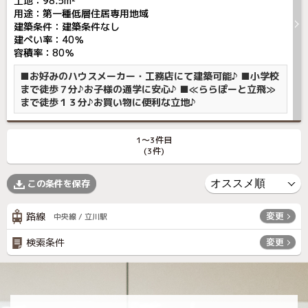
土地：98.5m²
用途：第一種低層住居専用地域
建築条件：
建築条件なし
建ぺい率：40％
容積率：80％
■お好みのハウスメーカー・工務店にて建築可能♪ ■小学校
まで徒歩７分♪お子様の通学に安心♪ ■≪ららぽーと立飛≫
まで徒歩１３分♪お買い物に便利な立地♪
1〜3件目
(3件)
この条件を保存
路線
変更
中央線 / 立川駅
検索条件
変更