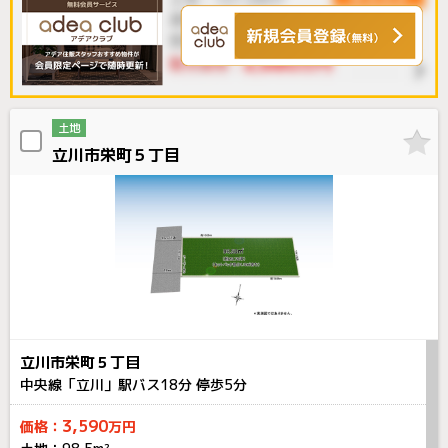
土地
立川市栄町５丁目
立川市栄町５丁目
中央線「立川」駅バス
18
分 停歩
5
分
3,590
価格：
万円