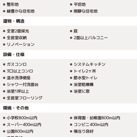
整形地
平坦地
緑豊かな住宅地
閑静な住宅地
建物・構造
全室2面採光
庭
全居室収納
2面以上バルコニー
リノベーション
設備・仕様
ガスコンロ
システムキッチン
3口以上コンロ
トイレ2ヶ所
温水洗浄便座
節水型トイレ
シャワー付洗面台
浴室乾燥機
浴室1坪以上
浴室に窓
全居室フローリング
環境・その他
小学校800m以内
保育園・幼稚園800m以内
スーパー400m以内
コンビニ400m以内
公園800m以内
陽当り良好