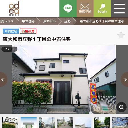
販売トップ
中古住宅
東大和市
立野
東大和市立野１丁目の中古住宅
中古住宅
価格変更
東大和市立野１丁目の中古住宅
1/50