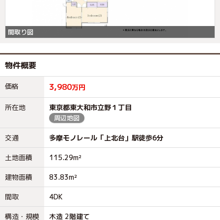
間取り図
物件概要
価格
3,980
万円
所在地
東京都東大和市立野１丁目
周辺地図
交通
多摩モノレール「上北台」駅徒歩6分
土地面積
115.29m²
建物面積
83.83m²
間取
4DK
構造・規模
木造 2階建て