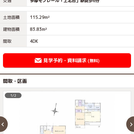
交通
多摩モノレール「上北台」駅徒歩6分
土地面積
115.29m²
建物面積
83.83m²
間取
4DK
見学予約・資料請求
(無料)
間取・区画
1/2