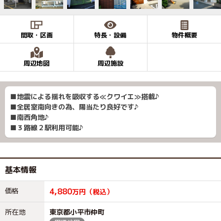
間取・区画
特長・設備
物件概要
周辺地図
周辺施設
■地震による揺れを吸収する≪クワイエ≫搭載♪
■全居室南向きの為、陽当たり良好です♪
■南西角地♪
■３路線２駅利用可能♪
基本情報
価格
4,880
万円（税込）
所在地
東京都小平市仲町