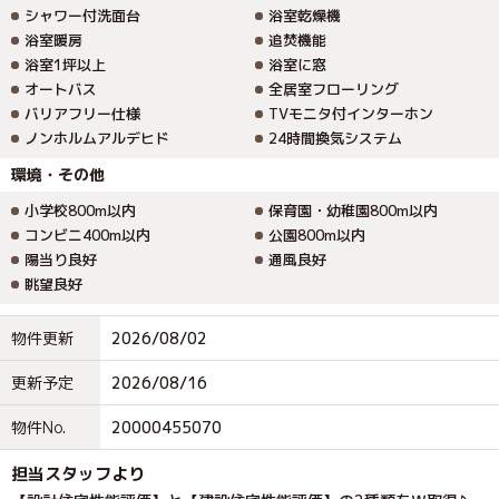
シャワー付洗面台
浴室乾燥機
浴室暖房
追焚機能
浴室1坪以上
浴室に窓
オートバス
全居室フローリング
バリアフリー仕様
TVモニタ付インターホン
ノンホルムアルデヒド
24時間換気システム
環境・その他
小学校800m以内
保育園・幼稚園800m以内
コンビニ400m以内
公園800m以内
陽当り良好
通風良好
眺望良好
物件更新
2026/08/02
更新予定
2026/08/16
物件No.
20000455070
担当スタッフより