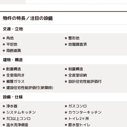
物件の特長／注目の設備
交通・立地
角地
整形地
平坦地
地盤調査済
南側道路
建物・構造
耐震構造
制震構造
全室南向き
全居室収納
複層ガラス
設計住宅性能評価付
建設住宅性能評価付(新築時)
設備・仕様
浄水器
ガスコンロ
システムキッチン
カウンターキッチン
3口以上コンロ
トイレ2ヶ所
温水洗浄便座
節水型トイレ