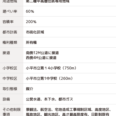
用途地域
第二種中高層住居専用地域
建ぺい率
60％
容積率
200％
都市計画
市街化区域
権利種類
所有権
接道
南側12M公道に接道
西側4M公道に接道
小学校区
小平市立第１4小学校（750m）
中学校区
小平市立第1中学校（260m）
取引態様
媒介
設備
公営水道、本下水、都市ガス
その他制限
景観法、航空法、宅地造成工事規制区域、高度地区、
事項
風致地区、観光地区、高さ最高限度有、日影制限有