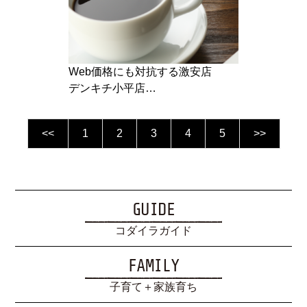
Web価格にも対抗する激安店
デンキチ小平店…
<<
1
2
3
4
5
>>
GUIDE
コダイラガイド
FAMILY
子育て＋家族育ち