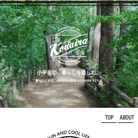
小平市で、
暮らしを
楽しむ。
暮らしに役立つ!情報発信基地 KODAIRA STYLE
TOP
ABOUT