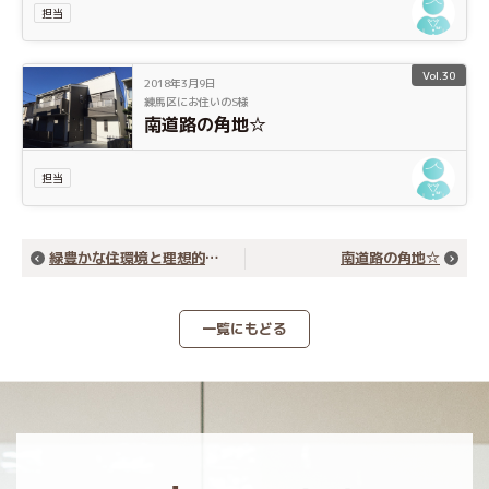
担当
Vol.30
2018年3月9日
練馬区にお住いのS様
南道路の角地☆
担当
緑豊かな住環境と理想的な交通アクセス！
南道路の角地☆
一覧にもどる