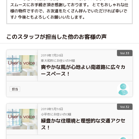
スムースにお手続き頂き感謝しております。 とてもおしゃれな仕
様の物件ですので、お友達をたくさん呼んでいただければ幸いで
す♪ 今後ともよろしくお願いいたします。
このスタッフが担当した他のお客様の声
Vol.33
2019年7月26日
東大和市にお住いのＭ様
爽やかな風が心地よい南道路に広々カ
ースペース！
担当
Vol.32
2019年5月16日
小平市にお住いのO様
緑豊かな住環境と理想的な交通アクセ
ス！